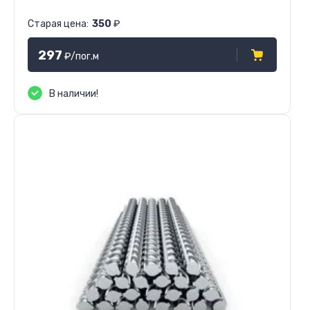
Старая цена:
350
₽
297
₽
/пог.м
В наличии!