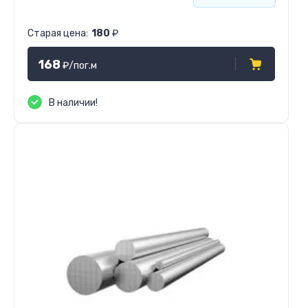
Старая цена:
180
₽
168
₽
/пог.м
В наличии!